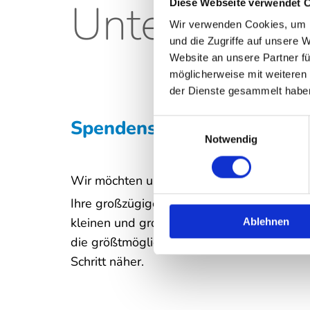
Unterstützu
Diese Webseite verwendet 
Wir verwenden Cookies, um I
und die Zugriffe auf unsere 
Website an unsere Partner fü
möglicherweise mit weiteren
der Dienste gesammelt habe
Spendenseite KIZE Web
Einwilligungsauswahl
Notwendig
Wir möchten uns ganz herzlich für Ihre Un
Ihre großzügigen
Spenden
bringen uns un
kleinen und großen Patient-Innen gut zu 
Ablehnen
die größtmögliche Hilfe zukommen zu lass
Schritt näher.