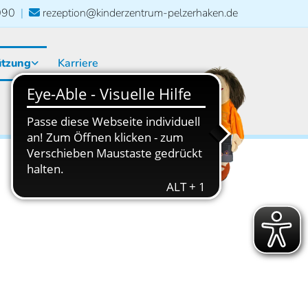
090
|
rezeption@kinderzentrum-pelzerhaken.de

ützung
Karriere