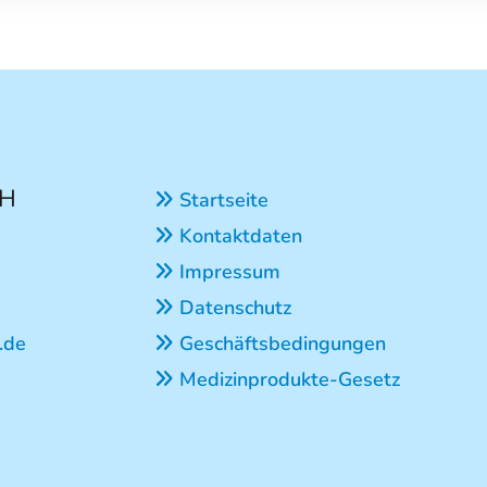
bH
Startseite

Kontaktdaten

Impressum

Datenschutz

.de
Geschäftsbedingungen

Medizinprodukte-Gesetz
