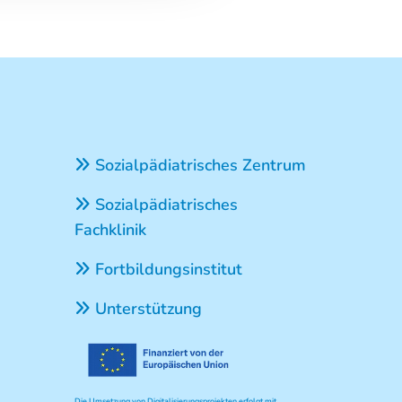
Sozialpädiatrisches Zentrum

Sozialpädiatrisches

Fachklinik
Fortbildungsinstitut

Unterstützung

Die Umsetzung von Digitalisierungsprojekten erfolgt mit