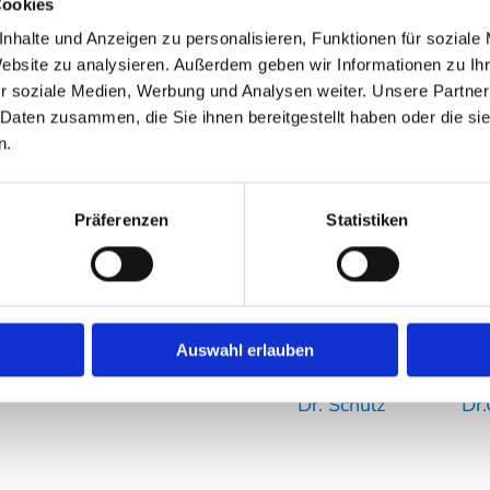
ng
Cookies
nhalte und Anzeigen zu personalisieren, Funktionen für soziale
Website zu analysieren. Außerdem geben wir Informationen zu I
r soziale Medien, Werbung und Analysen weiter. Unsere Partner
 Daten zusammen, die Sie ihnen bereitgestellt haben oder die s
n.
Sie schauen nicht weg
Präferenzen
Statistiken
mit Ihren vielseitige
terstützung bedanken.
Im Namen des Kinder
serem Ziel, unsere
herzlich bedanken, da
versorgen und Ihnen
Auswahl erlauben
en, einen großen
Dr. Schulz Dr