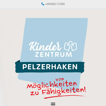
+49456171090
