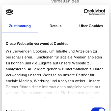
Verhalten des
Besuchers zu
senden. Erfasst
den Besucher
über Geräte und
Zustimmung
Details
Über Cookies
Marketingkanäle
hinweg.
Diese Webseite verwendet Cookies
Wir verwenden Cookies, um Inhalte und Anzeigen zu
Nicht klassifiziert (1)
personalisieren, Funktionen für soziale Medien anbieten
Nicht klassifizierte Cookies sind Cookies, die wir
zu können und die Zugriffe auf unsere Website zu
gerade versuchen zu klassifizieren, zusammen
analysieren. Außerdem geben wir Informationen zu Ihrer
mit Anbietern von individuellen Cookies.
Verwendung unserer Website an unsere Partner für
soziale Medien, Werbung und Analysen weiter. Unsere
Maximale
Partner führen diese Informationen möglicherweise mit
Name
Anbieter
Zweck
Speicherd
weiteren Daten zusammen, die Sie ihnen bereitgestellt
haben oder die sie im Rahmen Ihrer Nutzung der Dienste
maps/vt
site-
Anstehend
Sitzun
gesammelt haben.
assets.cd
g
Einwilligungsauswahl