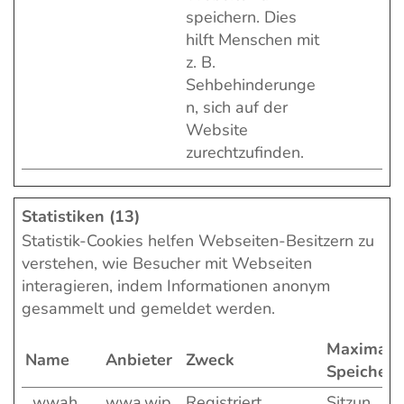
speichern. Dies
hilft Menschen mit
z. B.
Sehbehinderunge
n, sich auf der
Website
zurechtzufinden.
Statistiken (13)
Statistik-Cookies helfen Webseiten-Besitzern zu
verstehen, wie Besucher mit Webseiten
interagieren, indem Informationen anonym
gesammelt und gemeldet werden.
Maximale
Name
Anbieter
Zweck
Speicherd
_wwah
wwa.wip
Registriert
Sitzun