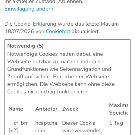
Ihr aktueller Zustand: Ablehnen.
Einwilligung ändern
Die Cookie-Erklärung wurde das letzte Mal am
18/07/2026 von
Cookiebot
aktualisiert:
Notwendig (5)
Notwendige Cookies helfen dabei, eine
Webseite nutzbar zu machen, indem sie
Grundfunktionen wie Seitennavigation und
Zugriff auf sichere Bereiche der Webseite
ermöglichen. Die Webseite kann ohne diese
Cookies nicht richtig funktionieren.
Maximale
Name
Anbieter
Zweck
Speicherd
__cf_bm
hcaptcha.
Dieser Cookie
1 Tag
[x2]
com
wird verwendet,