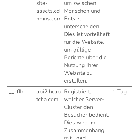
site-
um zwischen
assets.cd
Menschen und
nmns.com
Bots zu
unterscheiden.
Dies ist vorteilhaft
für die Website,
um gültige
Berichte über die
Nutzung Ihrer
Website zu
erstellen.
__cflb
api2.hcap
Registriert,
1 Tag
tcha.com
welcher Server-
Cluster den
Besucher bedient.
Dies wird im
Zusammenhang
mit Load