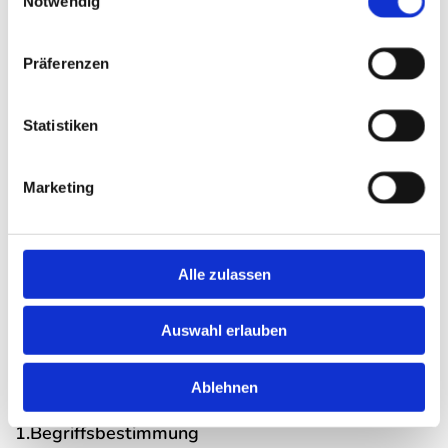
Notwendig
nmns.com
Präferenzen
Datenschutzerklärung
Statistiken
Wir nehmen als Betreiber dieser Webseite den
Schutz Ihrer personenbezogenen Daten sehr ernst,
Marketing
behandeln diese vertraulich und entsprechend der
aktuellen gesetzlichen Datenschutzvorschriften
sowie dieser Datenschutzerklärung. Nachfolgend
Alle zulassen
informieren wir Sie nach Artikel 13 der EU
Datenschutz-Grundverordnung (EU-DSGVO) über
Auswahl erlauben
die Verarbeitung Ihrer personenbezogenen Daten
(im Folgenden nur noch „Daten“ genannt).
Ablehnen
1.Begriffsbestimmung